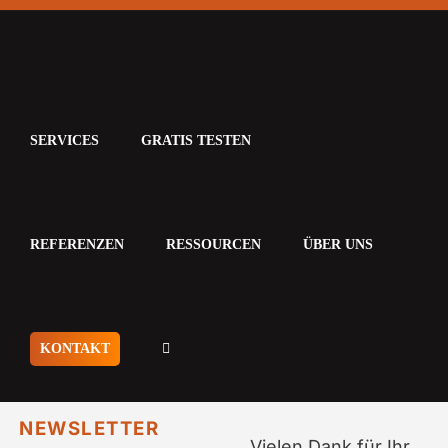
Zum
Inhalt
springen
SERVICES
GRATIS TESTEN
REFERENZEN
RESSOURCEN
ÜBER UNS
KONTAKT
NEWSLETTER
Vielen Dank für Ihr