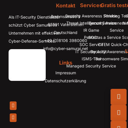
Services
Gratis tes
Kontakt
Security Awareness Service
Phishing Tes
I
Brahmsstraße 9
Als IT-Security Dienstleister
Threat Intelligence Service
Security Awareness
Ne
85591 Vaterstetten
schützt Cyber Samurai Ihr
IR Game
Service
Deutschland
Unternehmen mit effektiven
Pentest
SOC as a Service Sco
+49 (0)8106 3980060
Cyber-Defense-Services.
SOC Service
CTEM Quick-C
info@cyber-samurai.net
IT Security Audit
Security Awareness 
ISMS-Tool
Ransomware Simu
Links
Managed Security Service
Impressum
Datenschutzerklärung