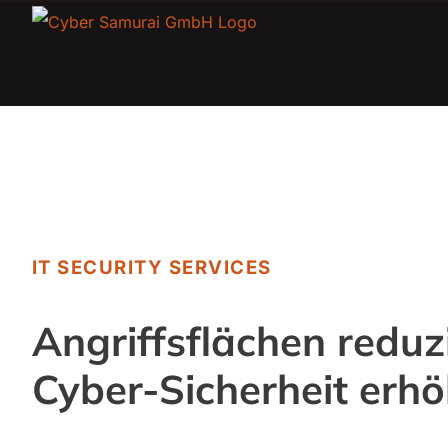
Zum
Inhalt
springen
IT SECURITY SERVICES
Angriffsflächen reduz
Cyber-Sicherheit erhö