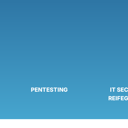
PENTESTING
IT SE
REIFE