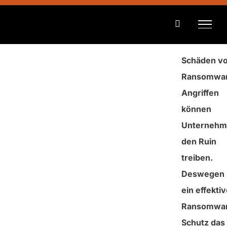
Zum
Inhalt
springen
Schäden v
Ransomwa
Angriffen
können
Unternehm
den Ruin
treiben.
Deswegen i
ein effektiv
Ransomwa
Schutz das