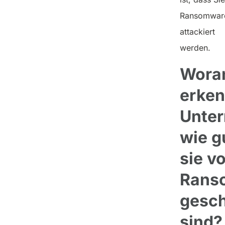
Ransomwar
attackiert
werden.
Wora
erke
Unte
wie g
sie vo
Rans
gesch
sind?