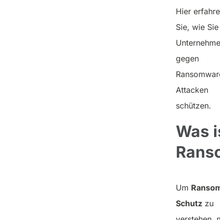
Hier erfahr
Sie, wie Sie
Unternehm
gegen
Ransomwar
Attacken
schützen.
Was i
Rans
Um
Ranso
Schutz
zu
verstehen, 