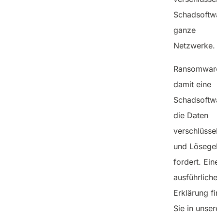
Schadsoftw
ganze
Netzwerke.
Ransomware
damit eine
Schadsoftw
die Daten
verschlüssel
und Lösege
fordert. Ein
ausführlich
Erklärung f
Sie in unse