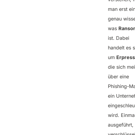
man erst ei
genau wiss
was
Ranso
ist. Dabei
handelt es s
um
Erpress
die sich mei
über eine
Phishing-Mai
ein Untern
eingeschleu
wird. Einma
ausgeführt,
verschlüssel