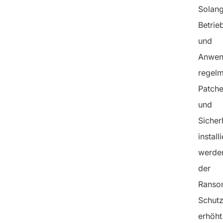
Solang
Betrie
und
Anwen
regel
Patch
und
Sicher
installi
werden
der
Ranso
Schut
erhöht