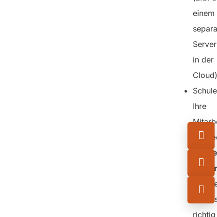
einem
separa
Server
in der
Cloud)
Schule
Ihre
Mitarb
mit
Se
Aware
Traini
So erl
diese 
richtig