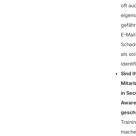
oft au
eigens
gefähr
E-Mail
Schad
als so
identif
Sind I
Mitar
in Sec
Aware
gesch
Traini
mache