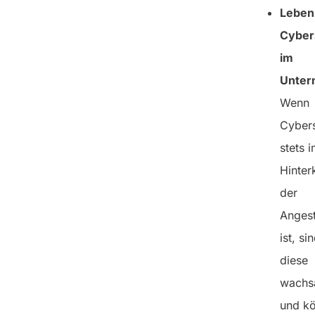
Leben
Cyber
im
Unter
Wenn
Cybers
stets 
Hinter
der
Angest
ist, si
diese
wachs
und k