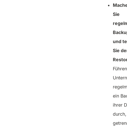
Mach
Sie
regel
Backu
und t
Sie de
Resto
Führen
Unter
regel
ein Ba
ihrer 
durch,
getren