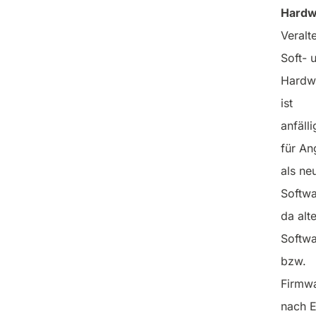
Hardw
Schutz: Was
Veralt
ist das und wie
Soft- 
Hardw
schützen sich
ist
Unternehmen
anfälli
für An
vor
als ne
Schadsoftware
Softwa
da alt
Softw
bzw.
Firmw
nach 