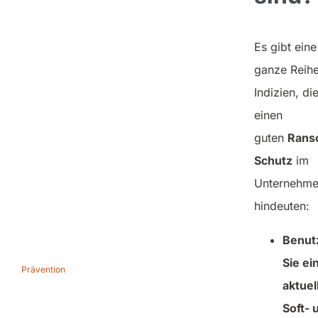
Es gibt eine
ganze Reih
Indizien, di
einen
guten
Rans
Schutz
im
Unternehm
hindeuten:
Benut
Sie ei
Prävention
aktuel
Ransomware-
Soft- 