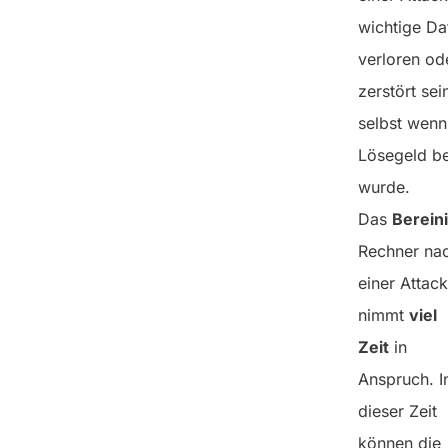
wichtige Da
verloren od
zerstört sei
selbst wenn
Lösegeld be
wurde.
Das
Berein
Rechner na
einer Attac
nimmt
viel
Zeit
in
Anspruch. I
dieser Zeit
können die