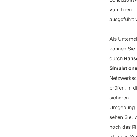
von ihnen
ausgeführt 
Als Untern
können Sie
durch
Rans
Simulation
Netzwerksc
prüfen. In d
sicheren
Umgebung
sehen Sie, 
hoch das Ri
ist, dass Si