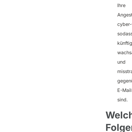
Ihre
Angest
cyber-f
sodass
künfti
wachs
und
misstr
gegen
E-Mail
sind.
Welc
Folge