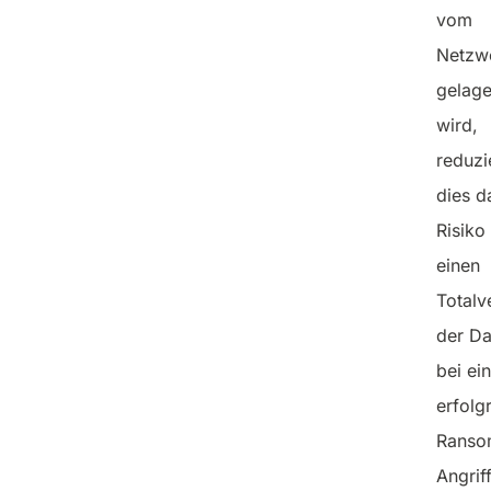
vom
Netzw
gelage
wird,
reduzi
dies d
Risiko 
einen
Totalv
der Da
bei ei
erfolg
Ranso
Angriff