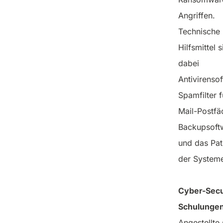
Angriffen.
Technische
Hilfsmittel 
dabei
Antivirenso
Spamfilter f
Mail-Postfä
Backupsoft
und das Pa
der System
Cyber-Secu
Schulunge
Angestellte 