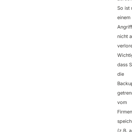
So ist
einem
Angrif
nicht a
verlor
Wichtig
dass S
die
Backu
getren
vom
Firme
speich
(z.B. a