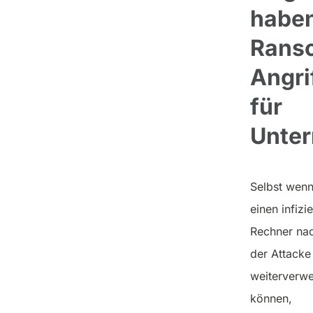
habe
Rans
Angri
für
Unte
Selbst wenn
einen infizi
Rechner na
der Attacke
weiterverw
können,