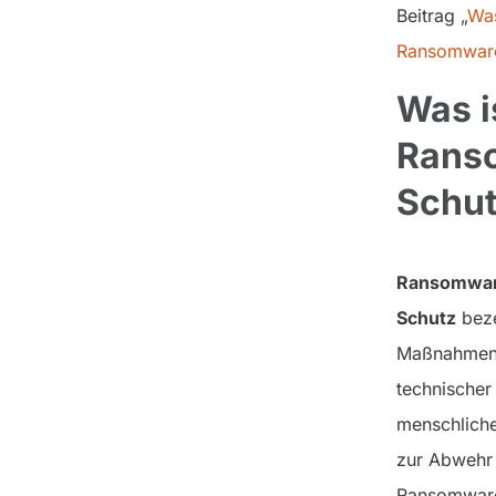
Beitrag „
Was
Ransomwar
Was i
Rans
Schu
Ransomwa
Schutz
beze
Maßnahme
technischer
menschliche
zur Abwehr
Ransomwar