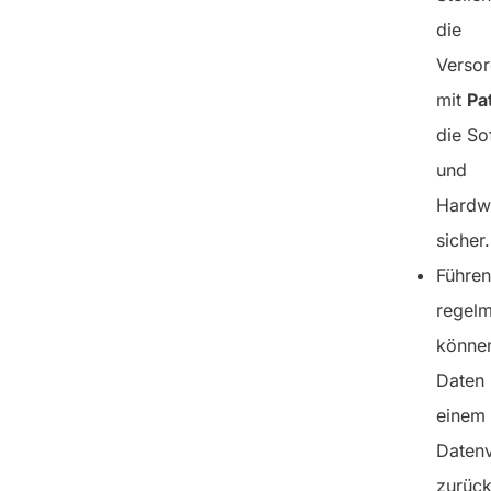
die
Verso
mit
Pa
die So
und
Hardw
sicher.
Führen
regel
können
Daten
einem
Datenv
zurück