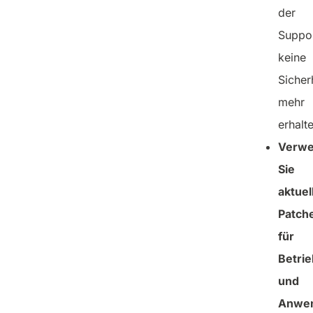
der
Suppor
keine
Sicher
mehr
erhalt
Verw
Sie
aktuel
Patch
für
Betri
und
Anwe