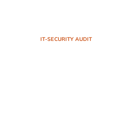
IT-SECURITY AUDIT
Schließen Sie die
letzten verborgenen
Schwachstellen.