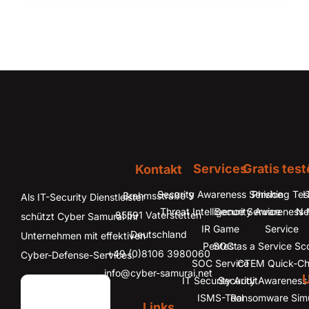
Services
Gratis tes
Kontakt
Security Awareness Service
Phishing Tes
I
Brahmsstraße 9
Als IT-Security Dienstleister
Threat Intelligence Service
Security Awareness
Ne
85591 Vaterstetten
schützt Cyber Samurai Ihr
IR Game
Service
Deutschland
Unternehmen mit effektiven
Pentest
SOC as a Service Sco
+49 (0)8106 3980060
Cyber-Defense-Services.
SOC Service
CTEM Quick-C
info@cyber-samurai.net
IT Security Audit
Security Awareness 
ISMS-Tool
Ransomware Simu
Links