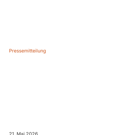
Pressemitteilung
Die Cyber Samurai G
ISO/IEC 27001:2022 ze
unterstreicht damit 
IT-Sicherheit.
21. Mai 2026